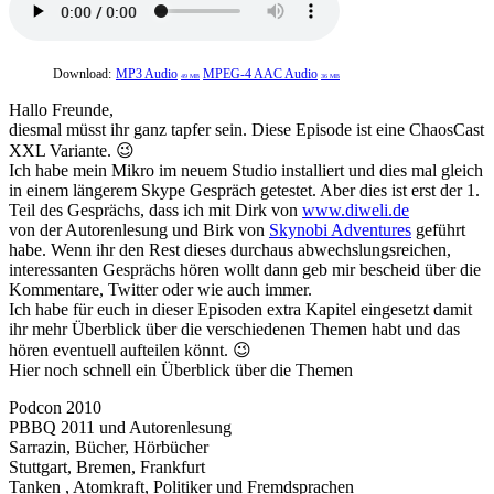
Download:
MP3 Audio
MPEG-4 AAC Audio
49 MB
36 MB
Hallo Freunde,
diesmal müsst ihr ganz tapfer sein. Diese Episode ist eine ChaosCast
XXL Variante. 😉
Ich habe mein Mikro im neuem Studio installiert und dies mal gleich
in einem längerem Skype Gespräch getestet. Aber dies ist erst der 1.
Teil des Gesprächs, dass ich mit Dirk von
www.diweli.de
von der Autorenlesung und Birk von
Skynobi Adventures
geführt
habe. Wenn ihr den Rest dieses durchaus abwechslungsreichen,
interessanten Gesprächs hören wollt dann geb mir bescheid über die
Kommentare, Twitter oder wie auch immer.
Ich habe für euch in dieser Episoden extra Kapitel eingesetzt damit
ihr mehr Überblick über die verschiedenen Themen habt und das
hören eventuell aufteilen könnt. 😉
Hier noch schnell ein Überblick über die Themen
Podcon 2010
PBBQ 2011 und Autorenlesung
Sarrazin, Bücher, Hörbücher
Stuttgart, Bremen, Frankfurt
Tanken , Atomkraft, Politiker und Fremdsprachen