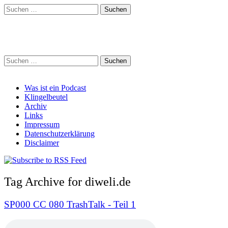
Suchen
nach:
Schreihalzz Podcast
Suchen
nach:
Main
Skip
Was ist ein Podcast
to
Klingelbeutel
menu
content
Archiv
Links
Impressum
Datenschutzerklärung
Disclaimer
Tag Archive for diweli.de
SP000 CC 080 TrashTalk - Teil 1