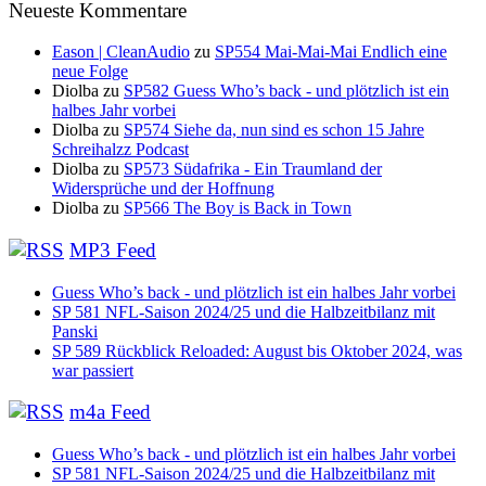
Neueste Kommentare
Eason | CleanAudio
zu
SP554 Mai-Mai-Mai Endlich eine
neue Folge
Diolba
zu
SP582 Guess Who’s back - und plötzlich ist ein
halbes Jahr vorbei
Diolba
zu
SP574 Siehe da, nun sind es schon 15 Jahre
Schreihalzz Podcast
Diolba
zu
SP573 Südafrika - Ein Traumland der
Widersprüche und der Hoffnung
Diolba
zu
SP566 The Boy is Back in Town
MP3 Feed
Guess Who’s back - und plötzlich ist ein halbes Jahr vorbei
SP 581 NFL-Saison 2024/25 und die Halbzeitbilanz mit
Panski
SP 589 Rückblick Reloaded: August bis Oktober 2024, was
war passiert
m4a Feed
Guess Who’s back - und plötzlich ist ein halbes Jahr vorbei
SP 581 NFL-Saison 2024/25 und die Halbzeitbilanz mit