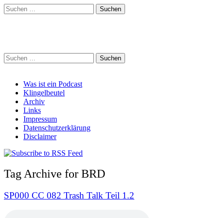
Suchen
nach:
Schreihalzz Podcast
Suchen
nach:
Main
Skip
Was ist ein Podcast
to
Klingelbeutel
menu
content
Archiv
Links
Impressum
Datenschutzerklärung
Disclaimer
Tag Archive for BRD
SP000 CC 082 Trash Talk Teil 1.2