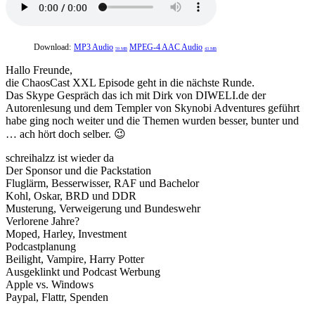
Download:
MP3 Audio
MPEG-4 AAC Audio
59 MB
43 MB
Hallo Freunde,
die ChaosCast XXL Episode geht in die nächste Runde.
Das Skype Gespräch das ich mit Dirk von DIWELI.de der
Autorenlesung und dem Templer von Skynobi Adventures geführt
habe ging noch weiter und die Themen wurden besser, bunter und
… ach hört doch selber. 😉
schreihalzz ist wieder da
Der Sponsor und die Packstation
Fluglärm, Besserwisser, RAF und Bachelor
Kohl, Oskar, BRD und DDR
Musterung, Verweigerung und Bundeswehr
Verlorene Jahre?
Moped, Harley, Investment
Podcastplanung
Beilight, Vampire, Harry Potter
Ausgeklinkt und Podcast Werbung
Apple vs. Windows
Paypal, Flattr, Spenden