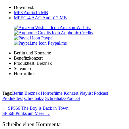
Download:
MP3 Audio
15 MB
MPEG-4 AAC Audio
12 MB
Amazon Wishlist
Auphonic Credits
Paypal
Paypal.me
Berlin und Konzerte
Benefitzkonzert
Produkttest: Breznak
Scream 6
Horrorfilme
Tags:
Berlin
Breznak
Horrorfilme
Konzert
Playlist
Podcast
Produkttest
schreihalzz
SchreihalzzPodcast
Post
← SP566 The Boy is Back in Town
SP568 Punks am Meer →
navigation
Schreibe einen Kommentar