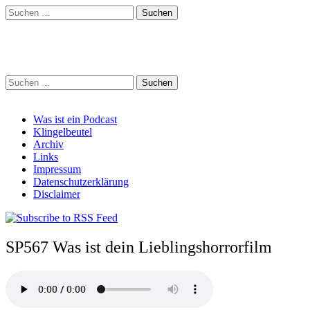
Suchen
nach:
Schreihalzz Podcast
Suchen
nach:
Main
Skip
Was ist ein Podcast
to
Klingelbeutel
menu
content
Archiv
Links
Impressum
Datenschutzerklärung
Disclaimer
SP567 Was ist dein Lieblingshorrorfilm