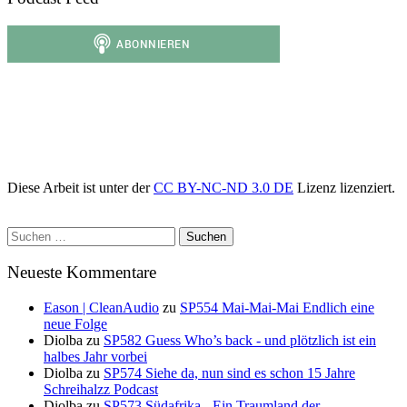
Diese Arbeit ist unter der
CC BY-NC-ND 3.0 DE
Lizenz lizenziert.
Suchen
nach:
Neueste Kommentare
Eason | CleanAudio
zu
SP554 Mai-Mai-Mai Endlich eine
neue Folge
Diolba
zu
SP582 Guess Who’s back - und plötzlich ist ein
halbes Jahr vorbei
Diolba
zu
SP574 Siehe da, nun sind es schon 15 Jahre
Schreihalzz Podcast
Diolba
zu
SP573 Südafrika - Ein Traumland der