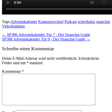
Tags:
Adventskalender
Kamerawechsel
Podcast
schreihalzz
snapchat
Videofunktion
Post
← SP386 Adventskalender Tür 7 - Der Snapchat Guide
SP388 Adventskalender Tür 9 - Der Snapchat Guide →
navigation
Schreibe einen Kommentar
Deine E-Mail-Adresse wird nicht veröffentlicht.
Erforderliche
Felder sind mit
*
markiert
Kommentar
*