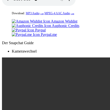
Download:
MP3 Audio
MPEG-4 AAC Audio
4 MB
3 MB
Amazon Wishlist
Auphonic Credits
Paypal
Paypal.me
Der Snapchat Guide
Kamerawechsel