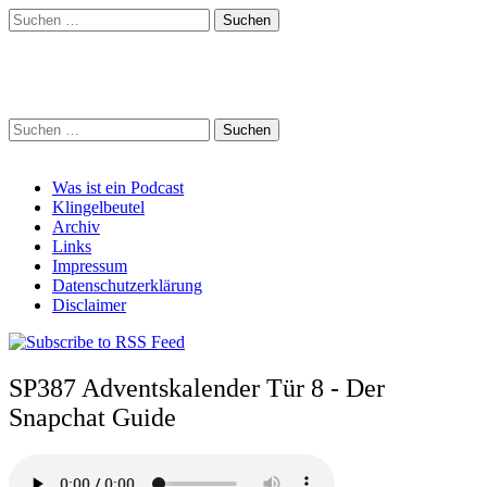
Suchen
nach:
Schreihalzz Podcast
Suchen
nach:
Main
Skip
Was ist ein Podcast
to
Klingelbeutel
menu
content
Archiv
Links
Impressum
Datenschutzerklärung
Disclaimer
SP387 Adventskalender Tür 8 - Der
Snapchat Guide