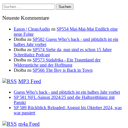
Suchen
nach:
Neueste Kommentare
Eason | CleanAudio
zu
SP554 Mai-Mai-Mai Endlich eine
neue Folge
Diolba
zu
SP582 Guess Who’s back - und plötzlich ist ein
halbes Jahr vorbei
Diolba
zu
SP574 Siehe da, nun sind es schon 15 Jahre
Schreihalzz Podcast
Diolba
zu
SP573 Südafrika - Ein Traumland der
Widersprüche und der Hoffnung
Diolba
zu
SP566 The Boy is Back in Town
MP3 Feed
Guess Who’s back - und plötzlich ist ein halbes Jahr vorbei
SP 581 NFL-Saison 2024/25 und die Halbzeitbilanz mit
Panski
SP 589 Rückblick Reloaded: August bis Oktober 2024, was
war passiert
m4a Feed