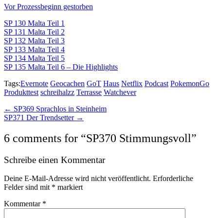
Vor Prozessbeginn gestorben
SP 130 Malta Teil 1
SP 131 Malta Teil 2
SP 132 Malta Teil 3
SP 133 Malta Teil 4
SP 134 Malta Teil 5
SP 135 Malta Teil 6 – Die Highlights
Tags:
Evernote
Geocachen
GoT
Haus
Netflix
Podcast
PokemonGo
Produkttest
schreihalzz
Terrasse
Watchever
Post
← SP369 Sprachlos in Steinheim
SP371 Der Trendsetter →
navigation
6 comments for “
SP370 Stimmungsvoll
”
Schreibe einen Kommentar
Deine E-Mail-Adresse wird nicht veröffentlicht.
Erforderliche
Felder sind mit
*
markiert
Kommentar
*