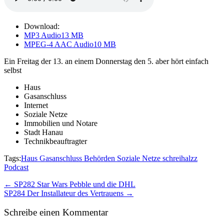
Download:
MP3 Audio
13 MB
MPEG-4 AAC Audio
10 MB
Ein Freitag der 13. an einem Donnerstag den 5. aber hört einfach
selbst
Haus
Gasanschluss
Internet
Soziale Netze
Immobilien und Notare
Stadt Hanau
Technikbeauftragter
Tags:
Haus Gasanschluss Behörden Soziale Netze schreihalzz
Podcast
Post
← SP282 Star Wars Pebble und die DHL
SP284 Der Installateur des Vertrauens →
navigation
Schreibe einen Kommentar