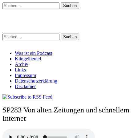
Suchen
nach:
Schreihalzz Podcast
Suchen
nach:
Main
Skip
Was ist ein Podcast
to
Klingelbeutel
menu
content
Archiv
Links
Impressum
Datenschutzerklärung
Disclaimer
SP283 Von alten Zeitungen und schnellem
Internet