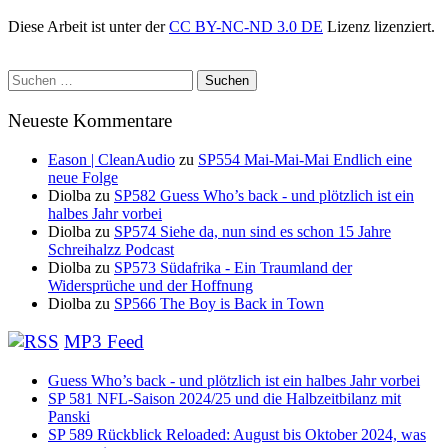
Diese Arbeit ist unter der
CC BY-NC-ND 3.0 DE
Lizenz lizenziert.
Suchen
nach:
Neueste Kommentare
Eason | CleanAudio
zu
SP554 Mai-Mai-Mai Endlich eine
neue Folge
Diolba
zu
SP582 Guess Who’s back - und plötzlich ist ein
halbes Jahr vorbei
Diolba
zu
SP574 Siehe da, nun sind es schon 15 Jahre
Schreihalzz Podcast
Diolba
zu
SP573 Südafrika - Ein Traumland der
Widersprüche und der Hoffnung
Diolba
zu
SP566 The Boy is Back in Town
MP3 Feed
Guess Who’s back - und plötzlich ist ein halbes Jahr vorbei
SP 581 NFL-Saison 2024/25 und die Halbzeitbilanz mit
Panski
SP 589 Rückblick Reloaded: August bis Oktober 2024, was