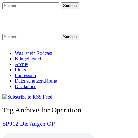
Suchen
nach:
Schreihalzz Podcast
Suchen
nach:
Main
Skip
Was ist ein Podcast
to
Klingelbeutel
menu
content
Archiv
Links
Impressum
Datenschutzerklärung
Disclaimer
Tag Archive for Operation
SP012 Die Augen OP