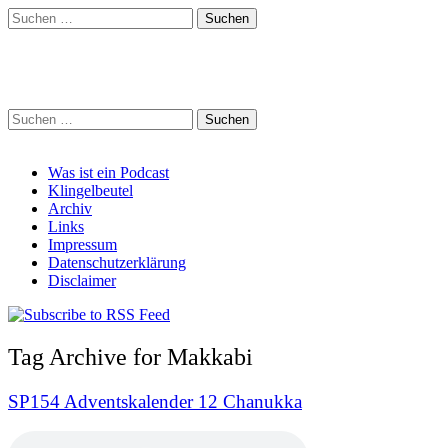
Suchen
nach:
Schreihalzz Podcast
Suchen
nach:
Main
Skip
Was ist ein Podcast
to
Klingelbeutel
menu
content
Archiv
Links
Impressum
Datenschutzerklärung
Disclaimer
Tag Archive for Makkabi
SP154 Adventskalender 12 Chanukka