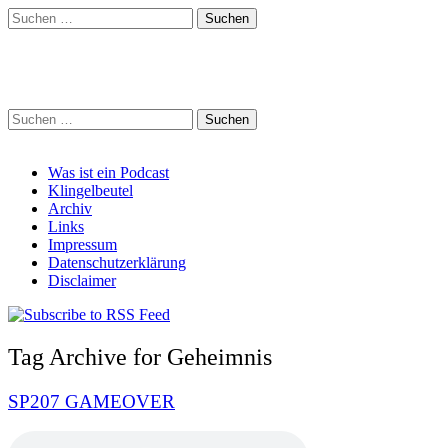
Suchen
nach:
Schreihalzz Podcast
Suchen
nach:
Main
Skip
Was ist ein Podcast
to
Klingelbeutel
menu
content
Archiv
Links
Impressum
Datenschutzerklärung
Disclaimer
Tag Archive for Geheimnis
SP207 GAMEOVER