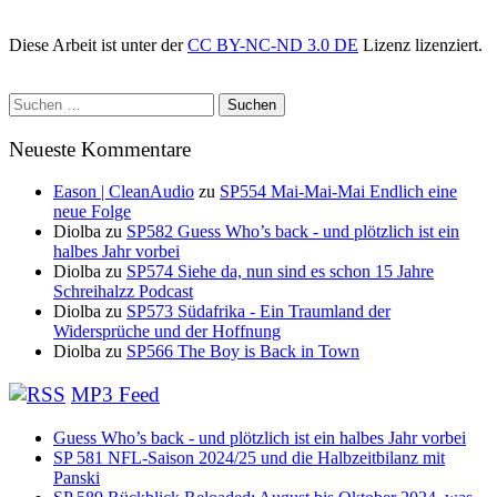
Diese Arbeit ist unter der
CC BY-NC-ND 3.0 DE
Lizenz lizenziert.
Suchen
nach:
Neueste Kommentare
Eason | CleanAudio
zu
SP554 Mai-Mai-Mai Endlich eine
neue Folge
Diolba
zu
SP582 Guess Who’s back - und plötzlich ist ein
halbes Jahr vorbei
Diolba
zu
SP574 Siehe da, nun sind es schon 15 Jahre
Schreihalzz Podcast
Diolba
zu
SP573 Südafrika - Ein Traumland der
Widersprüche und der Hoffnung
Diolba
zu
SP566 The Boy is Back in Town
MP3 Feed
Guess Who’s back - und plötzlich ist ein halbes Jahr vorbei
SP 581 NFL-Saison 2024/25 und die Halbzeitbilanz mit
Panski