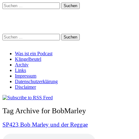
Suchen
nach:
Schreihalzz Podcast
Suchen
nach:
Main
Skip
Was ist ein Podcast
to
Klingelbeutel
menu
content
Archiv
Links
Impressum
Datenschutzerklärung
Disclaimer
Tag Archive for BobMarley
SP423 Bob Marley und der Reggae