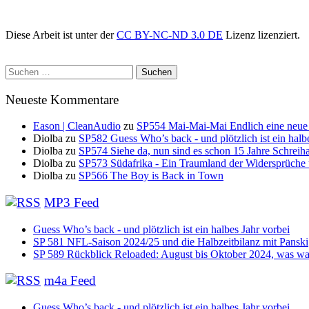
Diese Arbeit ist unter der
CC BY-NC-ND 3.0 DE
Lizenz lizenziert.
Suchen
nach:
Neueste Kommentare
Eason | CleanAudio
zu
SP554 Mai-Mai-Mai Endlich eine neue
Diolba
zu
SP582 Guess Who’s back - und plötzlich ist ein halb
Diolba
zu
SP574 Siehe da, nun sind es schon 15 Jahre Schreih
Diolba
zu
SP573 Südafrika - Ein Traumland der Widersprüche
Diolba
zu
SP566 The Boy is Back in Town
MP3 Feed
Guess Who’s back - und plötzlich ist ein halbes Jahr vorbei
SP 581 NFL-Saison 2024/25 und die Halbzeitbilanz mit Panski
SP 589 Rückblick Reloaded: August bis Oktober 2024, was war
m4a Feed
Guess Who’s back - und plötzlich ist ein halbes Jahr vorbei