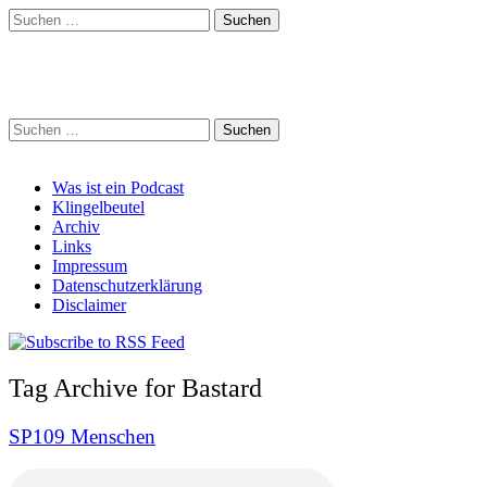
Suchen
nach:
Schreihalzz Podcast
Suchen
nach:
Main
Skip
Was ist ein Podcast
to
Klingelbeutel
menu
content
Archiv
Links
Impressum
Datenschutzerklärung
Disclaimer
Tag Archive for Bastard
SP109 Menschen