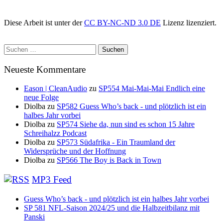
Diese Arbeit ist unter der
CC BY-NC-ND 3.0 DE
Lizenz lizenziert.
Suchen
nach:
Neueste Kommentare
Eason | CleanAudio
zu
SP554 Mai-Mai-Mai Endlich eine
neue Folge
Diolba
zu
SP582 Guess Who’s back - und plötzlich ist ein
halbes Jahr vorbei
Diolba
zu
SP574 Siehe da, nun sind es schon 15 Jahre
Schreihalzz Podcast
Diolba
zu
SP573 Südafrika - Ein Traumland der
Widersprüche und der Hoffnung
Diolba
zu
SP566 The Boy is Back in Town
MP3 Feed
Guess Who’s back - und plötzlich ist ein halbes Jahr vorbei
SP 581 NFL-Saison 2024/25 und die Halbzeitbilanz mit
Panski