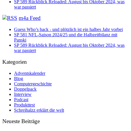
SP 589 Rückblick Reloaded: August bis Oktober 2024, was
war passiert
m4a Feed
Guess Who’s back - und plötzlich ist ein halbes Jahr vorbei
SP 581 NFL-Saison 2024/25 und die Halbzeitbilanz mit
Panski
SP 589 Rückblick Reloaded: August bis Oktober 2024, was
war passiert
Kategorien
Adventskalender
Blog
Computergeschichte
Doppelpack
Interview
Podcast
Produkttest
Schreihalzz erklärt die welt
Neueste Beiträge